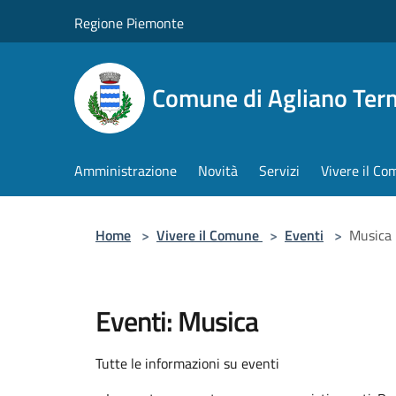
Salta al contenuto principale
Regione Piemonte
Comune di Agliano Ter
Amministrazione
Novità
Servizi
Vivere il C
Home
>
Vivere il Comune
>
Eventi
>
Musica
Eventi: Musica
Tutte le informazioni su eventi