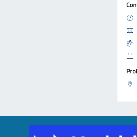
Con
Prob