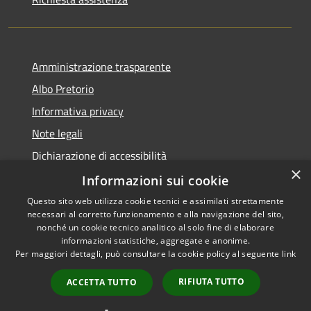
Amministrazione trasparente
Albo Pretorio
Informativa privacy
Note legali
Dichiarazione di accessibilità
×
Informazioni sui cookie
Questo sito web utilizza cookie tecnici e assimilati strettamente
necessari al corretto funzionamento e alla navigazione del sito,
RSS
Comune convenzionato
nonché un cookie tecnico analitico al solo fine di elaborare
Accessibilità
Astigov
informazioni statistiche, aggregate e anonime.
Per maggiori dettagli, può consultare la cookie policy al seguente
link
Privacy
Progetto
|
Convenzione
|
Cookie
Adesioni
RIFIUTA TUTTO
ACCETTA TUTTO
Mappa del sito
•
Accesso redazione