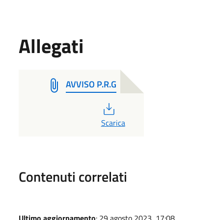
Allegati
AVVISO P.R.G
PDF
Scarica
Contenuti correlati
Ultimo aggiornamento
: 29 agosto 2023, 17:08