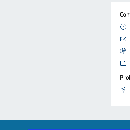
Con
Prob