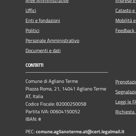
Aree Amministrative
Imprese 
Uffici
Catasto e
Enti e fondazioni
Mobilità e
Politici
Feedback a
Personale Amministrativo
Documenti e dati
CONTATTI
Comune di Agliano Terme
Prenotaz
Piazza Roma, 21, 14041 Agliano Terme
Segnalazi
AT, Italia
Leggi le 
Codice Fiscale: 82000250058
Partita IVA: 00604150052
Richiesta
IBAN: #
PEC:
comune.aglianoterme.at@cert.legalmail.it