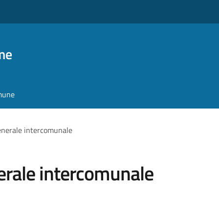
me
omune
enerale intercomunale
erale intercomunale