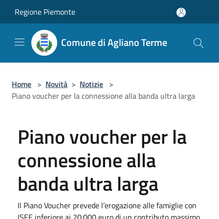
Salta al contenuto principale
Regione Piemonte
Comune di Agliano Terme
Home
>
Novità
>
Notizie
>
Piano voucher per la connessione alla banda ultra larga
Piano voucher per la
connessione alla
banda ultra larga
Il Piano Voucher prevede l’erogazione alle famiglie con
ISEE inferiore ai 20.000 euro di un contributo massimo