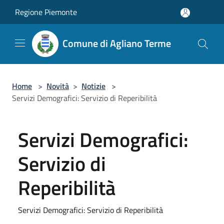
Salta al contenuto principale
Regione Piemonte
Comune di Agliano Terme
Home
>
Novità
>
Notizie
>
Servizi Demografici: Servizio di Reperibilità
Servizi Demografici:
Servizio di
Reperibilità
Servizi Demografici: Servizio di Reperibilità