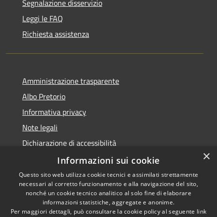
Segnalazione disservizio
Leggi le FAQ
Richiesta assistenza
Amministrazione trasparente
Albo Pretorio
Informativa privacy
Note legali
Dichiarazione di accessibilità
×
Informazioni sui cookie
Questo sito web utilizza cookie tecnici e assimilati strettamente
necessari al corretto funzionamento e alla navigazione del sito,
RSS
Comune convenzionato
nonché un cookie tecnico analitico al solo fine di elaborare
Accessibilità
Astigov
informazioni statistiche, aggregate e anonime.
Per maggiori dettagli, può consultare la cookie policy al seguente
link
Privacy
Progetto
|
Convenzione
|