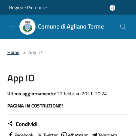
Salta al contenuto principale
Regione Piemonte
Comune di Agliano Terme
Home
>
App IO
App IO
Ultimo aggiornamento
: 22 febbraio 2021, 20:24
PAGINA IN COSTRUZIONE!
Condividi:
Facebook
Twitter
Whatsapp
Telegram