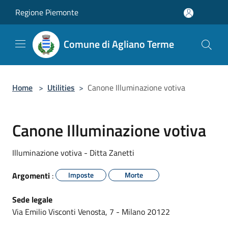
Salta al contenuto principale
Regione Piemonte
Comune di Agliano Terme
Home
>
Utilities
>
Canone Illuminazione votiva
Canone Illuminazione votiva
Illuminazione votiva - Ditta Zanetti
Argomenti
:
Imposte
Morte
Sede legale
Via Emilio Visconti Venosta, 7 - Milano 20122