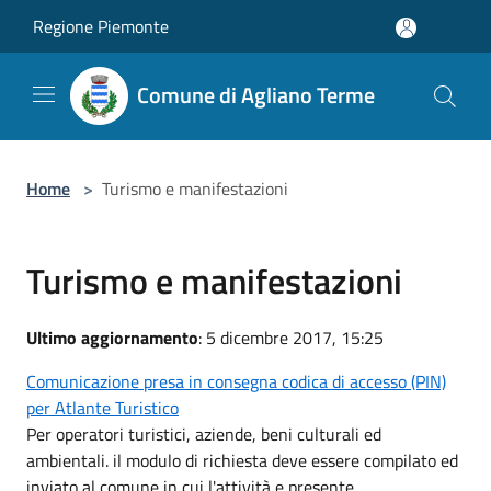
Salta al contenuto principale
Regione Piemonte
Comune di Agliano Terme
Home
>
Turismo e manifestazioni
Turismo e manifestazioni
Ultimo aggiornamento
: 5 dicembre 2017, 15:25
Comunicazione presa in consegna codica di accesso (PIN)
per Atlante Turistico
Per operatori turistici, aziende, beni culturali ed
ambientali. il modulo di richiesta deve essere compilato ed
inviato al comune in cui l'attività e presente.