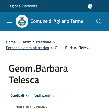
Salta al contenuto principale
Regione Piemonte
Comune di Agliano Terme
Home
>
Amministrazione
>
Personale amministrativo
>
Geom.Barbara Telesca
Geom.Barbara
Telesca
Condividi
Vedi azioni
INDICE DELLA PAGINA