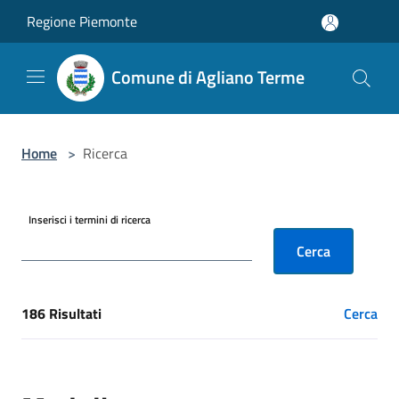
Salta al contenuto principale
Regione Piemonte
Comune di Agliano Terme
Home
>
Ricerca
Inserisci i termini di ricerca
Cerca
186 Risultati
Cerca
[results] Risultati