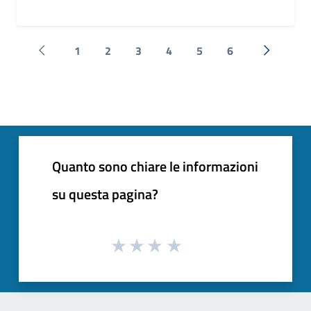
1
2
3
4
5
6
Pagina precedente
Successi
Quanto sono chiare le informazioni
su questa pagina?