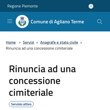
Salta al contenuto principale
Regione Piemonte
Comune di Agliano Terme
Home
>
Servizi
>
Anagrafe e stato civile
>
Rinuncia ad una concessione cimiteriale
Rinuncia ad una
concessione
cimiteriale
Servizio attivo