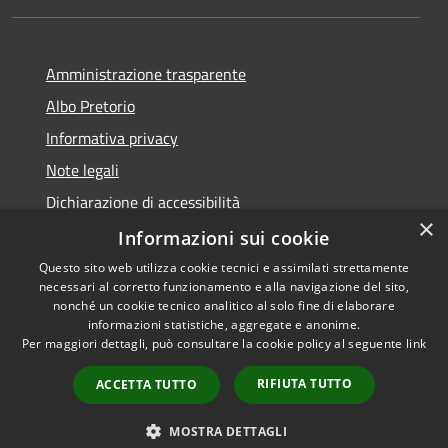
Amministrazione trasparente
Albo Pretorio
Informativa privacy
Note legali
Dichiarazione di accessibilità
×
Informazioni sui cookie
Questo sito web utilizza cookie tecnici e assimilati strettamente
necessari al corretto funzionamento e alla navigazione del sito,
RSS
Comune convenzionato
nonché un cookie tecnico analitico al solo fine di elaborare
Accessibilità
Astigov
informazioni statistiche, aggregate e anonime.
Per maggiori dettagli, può consultare la cookie policy al seguente
link
Privacy
Progetto
|
Convenzione
|
Cookie
Adesioni
RIFIUTA TUTTO
ACCETTA TUTTO
Mappa del sito
•
Accesso redazione
MOSTRA DETTAGLI