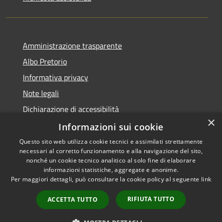
Amministrazione trasparente
Albo Pretorio
Informativa privacy
Note legali
Dichiarazione di accessibilità
×
Informazioni sui cookie
Questo sito web utilizza cookie tecnici e assimilati strettamente
necessari al corretto funzionamento e alla navigazione del sito,
RSS
Comune convenzionato
nonché un cookie tecnico analitico al solo fine di elaborare
Accessibilità
Astigov
informazioni statistiche, aggregate e anonime.
Per maggiori dettagli, può consultare la cookie policy al seguente
link
Privacy
Progetto
|
Convenzione
|
Cookie
Adesioni
RIFIUTA TUTTO
ACCETTA TUTTO
Mappa del sito
•
Accesso redazione