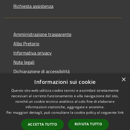
Richiesta assistenza
Amministrazione trasparente
Albo Pretorio
Informativa privacy
Note legali
Dichiarazione di accessibilità
×
Informazioni sui cookie
Questo sito web utilizza cookie tecnici e assimilati strettamente
necessari al corretto funzionamento e alla navigazione del sito,
RSS
Comune convenzionato
nonché un cookie tecnico analitico al solo fine di elaborare
Accessibilità
Astigov
informazioni statistiche, aggregate e anonime.
Per maggiori dettagli, può consultare la cookie policy al seguente
link
Privacy
Progetto
|
Convenzione
|
Cookie
Adesioni
RIFIUTA TUTTO
ACCETTA TUTTO
Mappa del sito