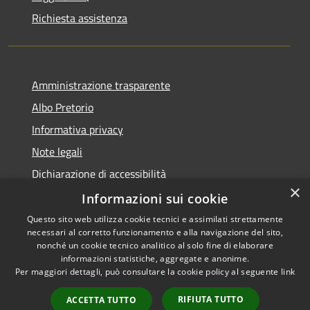
Richiesta assistenza
Amministrazione trasparente
Albo Pretorio
Informativa privacy
Note legali
Dichiarazione di accessibilità
×
Informazioni sui cookie
Questo sito web utilizza cookie tecnici e assimilati strettamente
necessari al corretto funzionamento e alla navigazione del sito,
RSS
Comune convenzionato
nonché un cookie tecnico analitico al solo fine di elaborare
Accessibilità
Astigov
informazioni statistiche, aggregate e anonime.
Per maggiori dettagli, può consultare la cookie policy al seguente
link
Privacy
Progetto
|
Convenzione
|
Cookie
Adesioni
RIFIUTA TUTTO
ACCETTA TUTTO