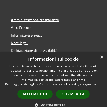
Amministrazione trasparente
Albo Pretorio
Informativa privacy
Note legali
Dichiarazione di accessibilità
×
Informazioni sui cookie
Questo sito web utilizza cookie tecnici e assimilati strettamente
necessari al corretto funzionamento e alla navigazione del sito,
RSS
Comune convenzionato
nonché un cookie tecnico analitico al solo fine di elaborare
Accessibilità
Astigov
informazioni statistiche, aggregate e anonime.
Per maggiori dettagli, può consultare la cookie policy al seguente
link
Privacy
Progetto
|
Convenzione
|
Cookie
Adesioni
RIFIUTA TUTTO
ACCETTA TUTTO
Mappa del sito
•
Accesso redazione
MOSTRA DETTAGLI